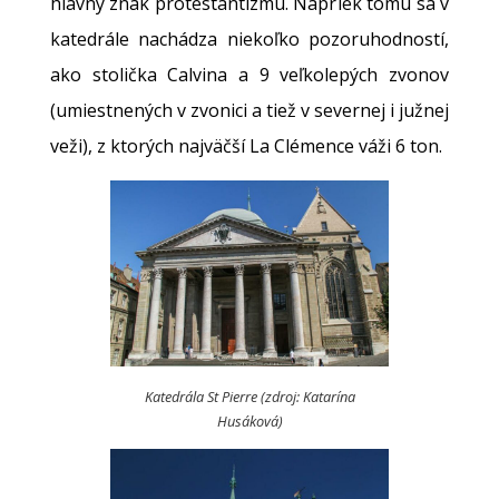
hlavný znak protestantizmu. Napriek tomu sa v
katedrále nachádza niekoľko pozoruhodností,
ako stolička Calvina a 9 veľkolepých zvonov
(umiestnených v zvonici a tiež v severnej i južnej
veži), z ktorých najväčší La Clémence váži 6 ton.
Katedrála St Pierre (zdroj: Katarína
Husáková)