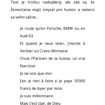
Text je trošku nadsadený, ale zdá sa, že
Ženevčania majú zmysel pre humor a neberú
sa veľmi vážne…
Je roule qu’en Porsche, BMW ou en
Audi A3
Et quand je veux skier, j’monte à
Verbier ou Crans-Montana
Chuis l’Parisien de la Suisse, un vrai
Narcisse
Je ne vois que moi
J’en ai rien à faire si je paye 10’000
francs de loyer par mois
Je suis millionnaire
Mais c’est clair, de Dieu