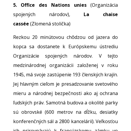
5. Office des Nations unies
(Organizácia
spojených národov),
La chaise
cassée
(Zlomená stolička)
Rezkou 20 minútovou chôdzou od jazera do
kopca sa dostanete k Európskemu ústrediu
Organizácie spojených národov. V tejto
medzinárodnej organizácii založenej v roku
1945, má svoje zastúpenie 193 členských krajín.
Jej hlavným cieľom je presadzovanie svetového
mieru a národnej bezpečnosti ako aj ochrana
ľudských práv. Samotná budova a okolité parky
sú obrovské (600 metrov na dĺžku, desiatky
konferenčných sál a 2800 kancelárií). Veľkosťou
ich prirovnávajú k francúzskemu zámku vo