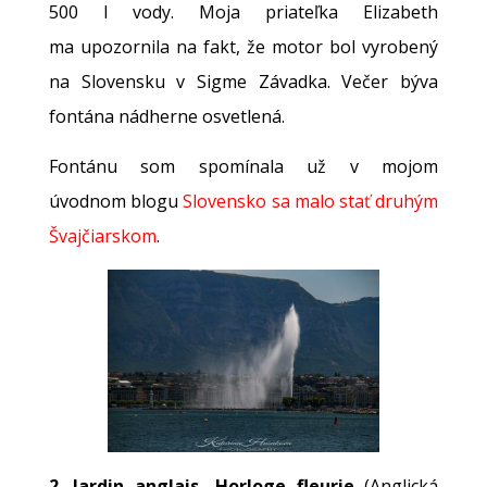
500 l vody. Moja priateľka Elizabeth
ma upozornila na fakt, že motor bol vyrobený
na Slovensku v Sigme Závadka. Večer býva
fontána nádherne osvetlená.
Fontánu som spomínala už v mojom
úvodnom blogu
Slovensko sa malo stať druhým
Švajčiarskom
.
2.
Jardin anglais, Horloge fleurie
(Anglická