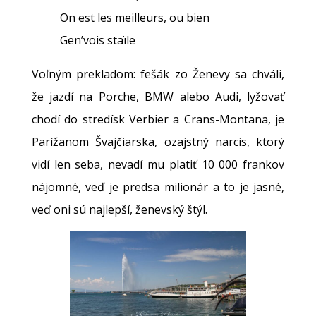
On est les meilleurs, ou bien
Gen’vois staïle
Voľným prekladom: fešák zo Ženevy sa chváli,
že jazdí na Porche, BMW alebo Audi, lyžovať
chodí do stredísk Verbier a Crans-Montana, je
Parížanom Švajčiarska, ozajstný narcis, ktorý
vidí len seba, nevadí mu platiť 10 000 frankov
nájomné, veď je predsa milionár a to je jasné,
veď oni sú najlepší, ženevský štýl.