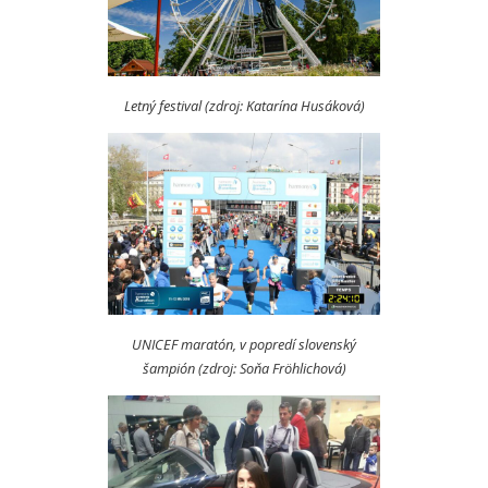
Letný festival (zdroj: Katarína Husáková)
UNICEF maratón, v popredí slovenský
šampión (zdroj: Soňa Fröhlichová)