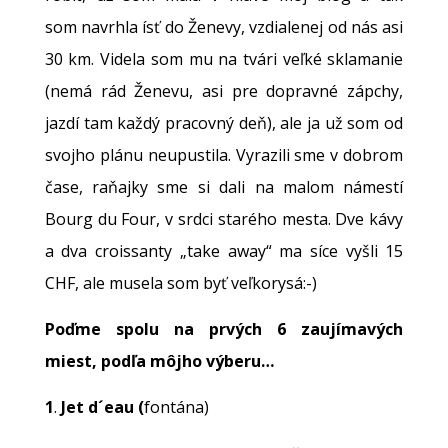
som navrhla ísť do Ženevy, vzdialenej od nás asi
30 km. Videla som mu na tvári veľké sklamanie
(nemá rád Ženevu, asi pre dopravné zápchy,
jazdí tam každý pracovný deň), ale ja už som od
svojho plánu neupustila. Vyrazili sme v dobrom
čase, raňajky sme si dali na malom námestí
Bourg du Four, v srdci starého mesta. Dve kávy
a dva croissanty „take away“ ma síce vyšli 15
CHF, ale musela som byť veľkorysá:-)
Poďme spolu na prvých 6 zaujímavých
miest, podľa môjho výberu…
1
.
Jet d´eau (
fontána)