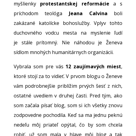
myšlienky
protestantskej reformácie
a s
príchodom teológa
Jeana Calvina
boli
zakázané katolícke bohoslužby. Vplyv tohto
duchovného vodcu mesta na myslenie ľudí
je stále prítomný. Nie náhodou je Ženeva
sídlom mnohých humanitárnych organizácii.
Vybrala som pre vás
12 zaujímavých miest
,
ktoré stojí za to vidieť. V prvom blogu o Ženeve
vám podrobnejšie priblížim prvých šesť z nich,
ostatné uvediem v druhej časti. Pred tým, ako
som začala písať blog, som si ich všetky znovu
zodpovedne pochodila. Keď sa ma jednu peknú
nedeľu môj priateľ opýtal, čo by som chcela
robiť, už som mala v hlave môj blog a tak