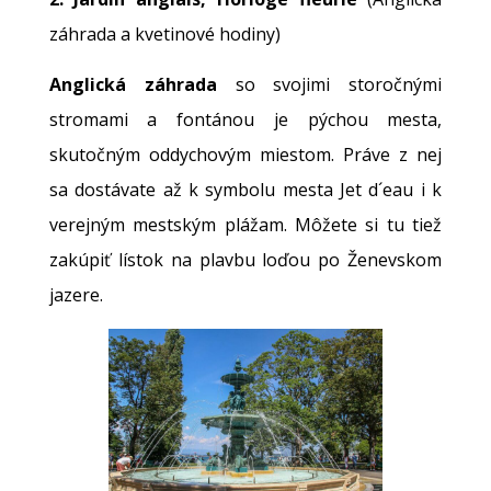
záhrada a kvetinové hodiny)
Anglická záhrada
so svojimi storočnými
stromami a fontánou je pýchou mesta,
skutočným oddychovým miestom. Práve z nej
sa dostávate až k symbolu mesta Jet d´eau i k
verejným mestským plážam. Môžete si tu tiež
zakúpiť lístok na plavbu loďou po Ženevskom
jazere.