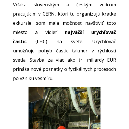
Vďaka slovenským a českým vedcom
pracujúcim v CERN, ktorí tu organizujú krátke
exkurzie, som mala možnosť navštíviť toto
miesto a vidieť
najväčší urýchľovač
častíc
(LHC) na svete. Urýchľovač
umožňuje pohyb častíc takmer v rýchlosti
svetla. Stavba za viac ako tri miliardy EUR
prináša nové poznatky o fyzikálnych procesoch
po vzniku vesmíru.