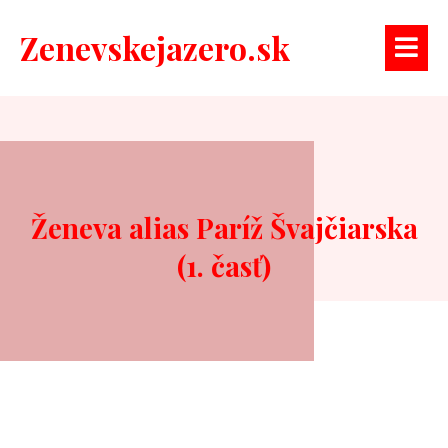
Zenevskejazero.sk
Ženeva alias Paríž Švajčiarska
(1. časť)