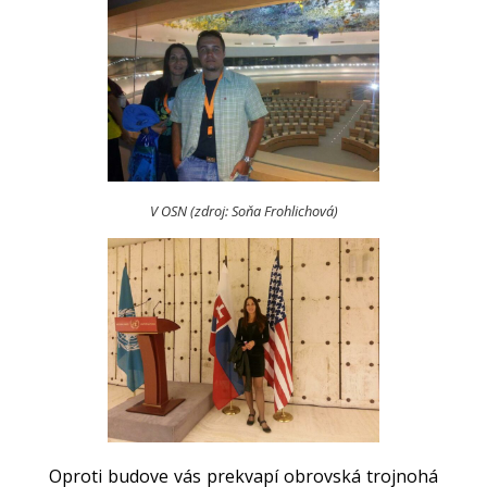
V OSN (zdroj: Soňa Frohlichová)
Oproti budove vás prekvapí obrovská trojnohá