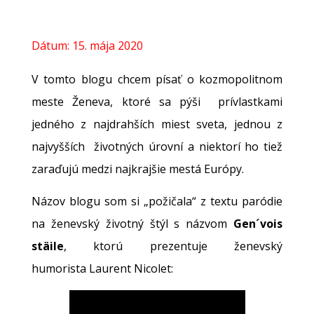
Dátum:
15. mája 2020
V tomto blogu chcem písať o kozmopolitnom
meste Ženeva, ktoré sa pýši prívlastkami
jedného z najdrahších miest sveta, jednou z
najvyšších životných úrovní a niektorí ho tiež
zaraďujú medzi najkrajšie mestá Európy.
Názov blogu som si „požičala“ z textu paródie
na ženevský životný štýl s názvom
Gen´vois
stäile
, ktorú prezentuje ženevský
humorista Laurent Nicolet: