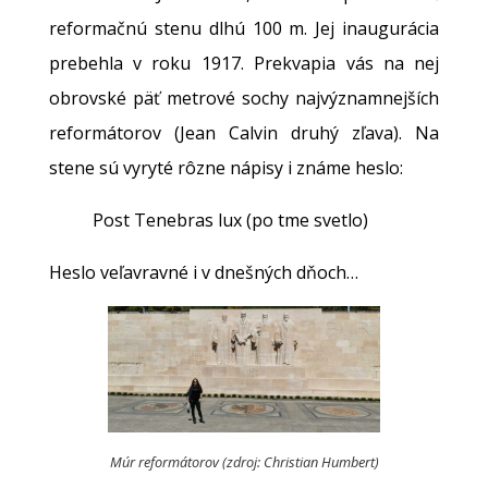
reformačnú stenu dlhú 100 m. Jej inaugurácia
prebehla v roku 1917. Prekvapia vás na nej
obrovské päť metrové sochy najvýznamnejších
reformátorov (Jean Calvin druhý zľava). Na
stene sú vyryté rôzne nápisy i známe heslo:
Post Tenebras lux (po tme svetlo)
Heslo veľavravné i v dnešných dňoch…
Múr reformátorov (zdroj: Christian Humbert)