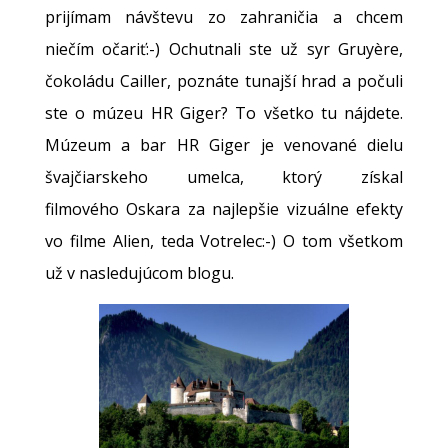
prijímam návštevu zo zahraničia a chcem
niečím očariť:-) Ochutnali ste už syr Gruyère,
čokoládu Cailler, poznáte tunajší hrad a počuli
ste o múzeu HR Giger? To všetko tu nájdete.
Múzeum a bar HR Giger je venované dielu
švajčiarskeho umelca, ktorý získal
filmového Oskara za najlepšie vizuálne efekty
vo filme Alien, teda Votrelec:-) O tom všetkom
už v nasledujúcom blogu.