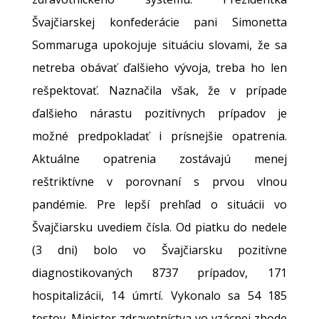
Švajčiarskej konfederácie pani Simonetta
Sommaruga upokojuje situáciu slovami, že sa
netreba obávať ďalšieho vývoja, treba ho len
rešpektovať. Naznačila však, že v prípade
ďalšieho nárastu pozitívnych prípadov je
možné predpokladať i prísnejšie opatrenia.
Aktuálne opatrenia zostávajú menej
reštriktívne v porovnaní s prvou vlnou
pandémie. Pre lepší prehľad o situácii vo
Švajčiarsku uvediem čísla. Od piatku do nedele
(3 dni) bolo vo Švajčiarsku pozitívne
diagnostikovaných 8737 prípadov, 171
hospitalizácii, 14 úmrtí. Vykonalo sa 54 185
testov. Minister zdravotníctva vo vzácnej zhode