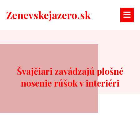
Zenevskejazero.sk
Švajčiari zavádzajú plošné
nosenie rúšok v interiéri