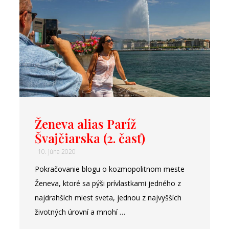
Ženeva alias Paríž
Švajčiarska (2. časť)
10. júna 2020
Pokračovanie blogu o kozmopolitnom meste
Ženeva, ktoré sa pýši prívlastkami jedného z
najdrahších miest sveta, jednou z najvyšších
životných úrovní a mnohí …