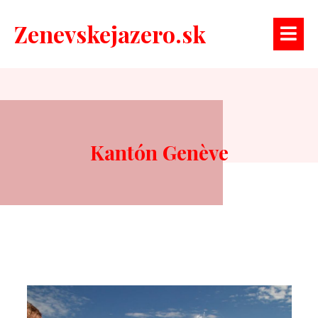
Zenevskejazero.sk
Kantón Genève