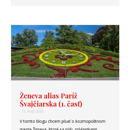
Ženeva alias Paríž
Švajčiarska (1. časť)
15. mája 2020
V tomto blogu chcem písať o kozmopolitnom
meste Ženeva, ktoré sa pýši prívlastkami