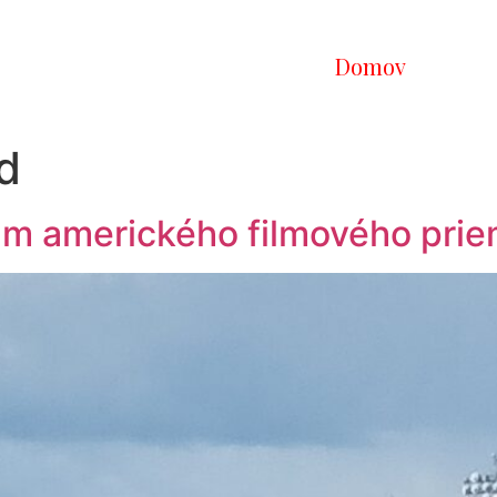
Domov
d
 amerického filmového priemy