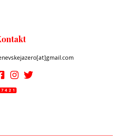
ontakt
enevskejazero[at]gmail.com
07421