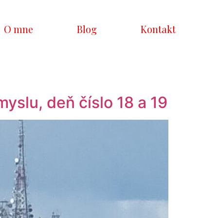
O mne
Blog
Kontakt
slu, deň číslo 18 a 19