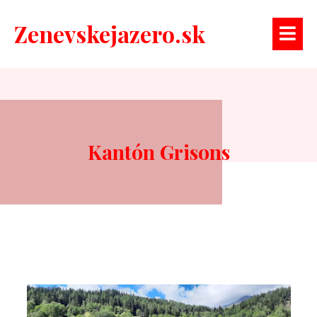
Zenevskejazero.sk
Kantón Grisons